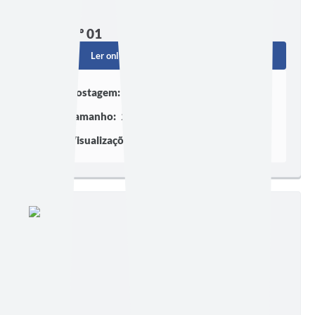
Edição nº 01
Ler online
Baixar
Postagem:
03/01/2023
Tamanho:
271,90 KB | 1 página
Visualizações:
281