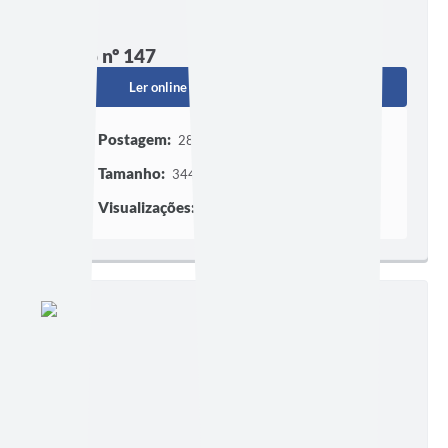
Edição nº 147
Ler online
Baixar
Postagem:
28/12/2022
Tamanho:
344,76 KB | 1 página
Visualizações:
225