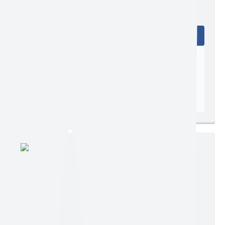
Edição nº 02
Ler online
Baixar
Postagem:
04/01/2023
Tamanho:
855,12 KB | 5 páginas
Visualizações:
411