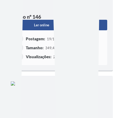
Edição nº 146
Ler online
Baixar
Postagem:
19/12/2022
Tamanho:
349,45 KB | 1 página
Visualizações:
237