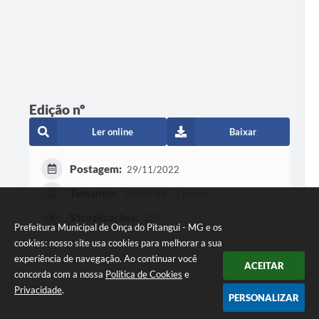
Edição nº
Ler online
Baixar
Postagem:
29/11/2022
Tamanho:
168,47 KB | 1 página
Visualizações:
359
Prefeitura Municipal de Onça do Pitangui - MG e os
cookies: nosso site usa cookies para melhorar a sua
experiência de navegação. Ao continuar você
ACEITAR
concorda com a nossa
Política de Cookies
e
Privacidade
.
PERSONALIZAR