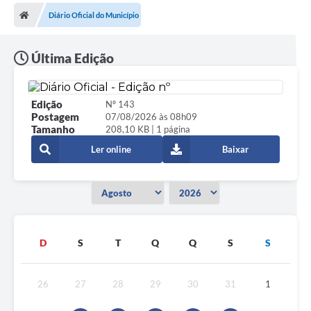
Diário Oficial do Município
Última Edição
Edição
Nº 143
Postagem
07/08/2026 às 08h09
Tamanho
208,10 KB | 1 página
Ler online
Baixar
D
S
T
Q
Q
S
S
26
27
28
29
30
31
1