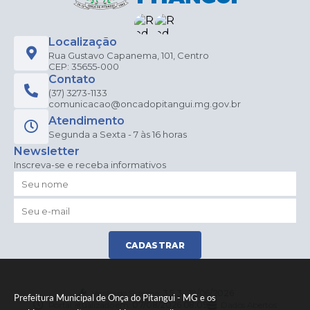
Localização
Rua Gustavo Capanema, 101, Centro
CEP: 35655-000
Contato
(37) 3273-1133
comunicacao@oncadopitangui.mg.gov.br
Atendimento
Segunda a Sexta - 7 às 16 horas
Newsletter
Inscreva-se e receba informativos
CADASTRAR
Versão do Sistema:
3.5.3 - 19/06/2026
Prefeitura Municipal de Onça do Pitangui - MG e os
Portal atualizado em:
07/08/2026 08:09
Dados Abertos