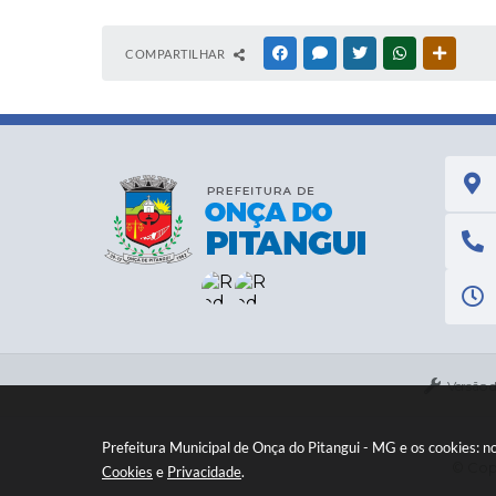
COMPARTILHAR
FACEBOOK
MESSENGER
TWITTER
WHATSAPP
OUTRAS
Versão 
Prefeitura Municipal de Onça do Pitangui - MG e os cookies: 
© Copy
Cookies
e
Privacidade
.