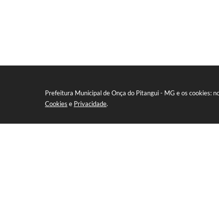
Prefeitura Municipal de Onça do Pitangui - MG e os cookies: 
Cookies
e
Privacidade
.