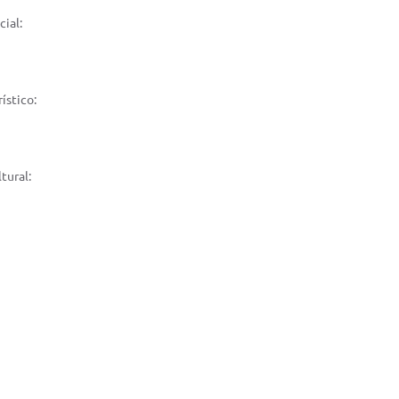
ial:
ístico:
tural: