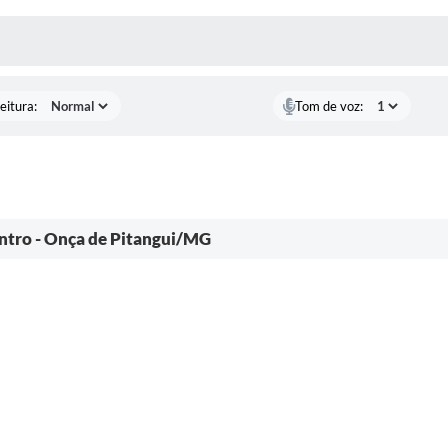
 MÍDIAS
eitura:
Tom de voz:
ntro - Onça de Pitangui/MG