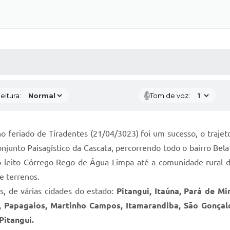
 MÍDIAS
RECEBA NOTÍCIAS
eitura:
Tom de voz:
no feriado de Tiradentes (21/04/3023) foi um sucesso, o traje
njunto Paisagístico da Cascata, percorrendo todo o bairro Bel
 e o leito Córrego Rego de Água Limpa até a comunidade rural
e terrenos.
s, de várias cidades do estado:
Pitangui, Itaúna, Pará de M
, Papagaios, Martinho Campos, Itamarandiba, São Gonçalo d
Pitangui.