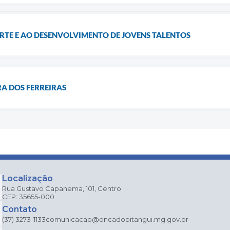
RTE E AO DESENVOLVIMENTO DE JOVENS TALENTOS
RA DOS FERREIRAS
Localização
Rua Gustavo Capanema, 101, Centro
CEP: 35655-000
Contato
(37) 3273-1133
comunicacao@oncadopitangui.mg.gov.br