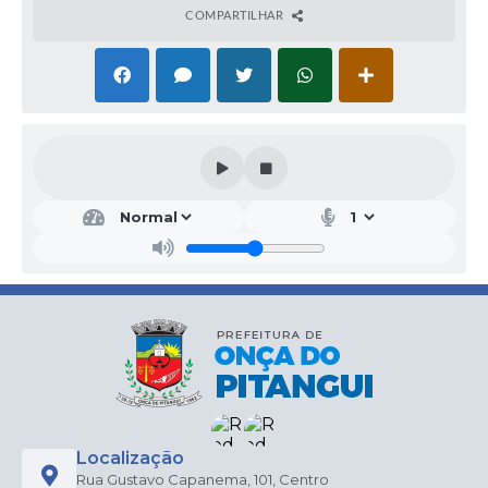
COMPARTILHAR
Serv
iços
Urb
ano
s e
Obr
as
Púb
licas
João
Batis
ta da
Silva
Filho
Localização
Rua Gustavo Capanema, 101, Centro