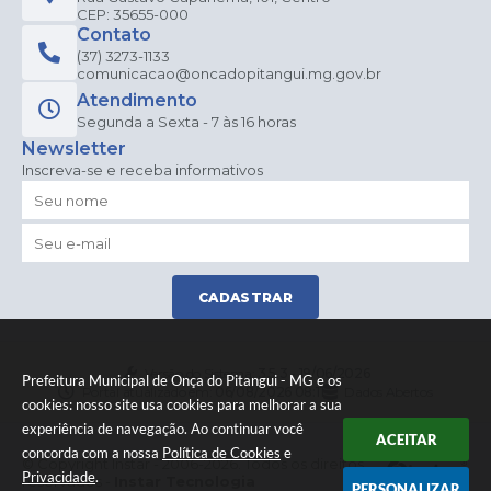
CEP: 35655-000
Contato
(37) 3273-1133
comunicacao@oncadopitangui.mg.gov.br
Atendimento
Segunda a Sexta - 7 às 16 horas
Newsletter
Inscreva-se e receba informativos
CADASTRAR
Versão do Sistema:
3.5.3 - 19/06/2026
Prefeitura Municipal de Onça do Pitangui - MG e os
Portal atualizado em:
06/08/2026 08:11
Dados Abertos
cookies: nosso site usa cookies para melhorar a sua
experiência de navegação. Ao continuar você
ACEITAR
concorda com a nossa
Política de Cookies
e
© Copyright Instar - 2006-2026. Todos os direitos
Privacidade
.
reservados -
Instar Tecnologia
PERSONALIZAR