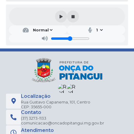
Localização
Rua Gustavo Capanema, 101, Centro
CEP: 35655-000
Contato
(37) 3273-1133
comunicacao@oncadopitangui.mg.gov.br
Atendimento