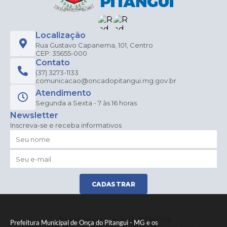
Localização
Rua Gustavo Capanema, 101, Centro
CEP: 35655-000
Contato
(37) 3273-1133
comunicacao@oncadopitangui.mg.gov.br
Atendimento
Segunda a Sexta - 7 às 16 horas
Newsletter
Inscreva-se e receba informativos
CADASTRAR
Versão do Sistema:
3.5.3 - 19/06/2026
Prefeitura Municipal de Onça do Pitangui - MG e os