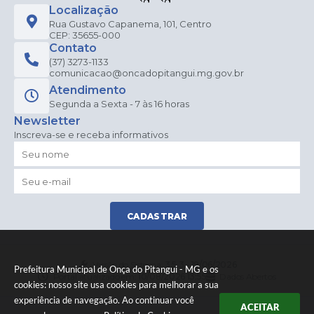
Localização
Rua Gustavo Capanema, 101, Centro
CEP: 35655-000
Contato
(37) 3273-1133
comunicacao@oncadopitangui.mg.gov.br
Atendimento
Segunda a Sexta - 7 às 16 horas
Newsletter
Inscreva-se e receba informativos
CADASTRAR
Versão do Sistema:
3.5.3 - 19/06/2026
Prefeitura Municipal de Onça do Pitangui - MG e os
Portal atualizado em:
10/08/2026 13:55
Dados Abertos
cookies: nosso site usa cookies para melhorar a sua
experiência de navegação. Ao continuar você
ACEITAR