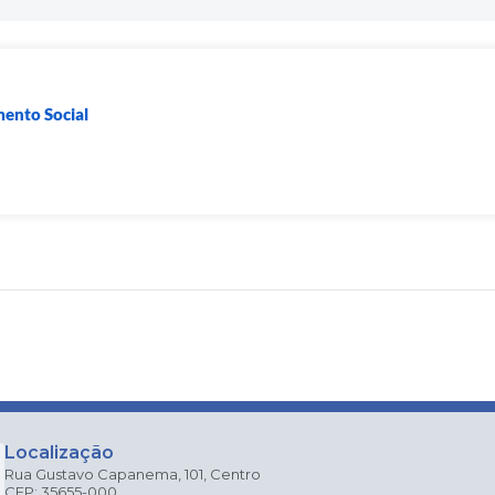
mento Social
Localização
Rua Gustavo Capanema, 101, Centro
CEP: 35655-000