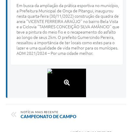
Em busca da ampliação da prática esportiva no município,
a Prefeitura Municipal de Onça de Pitangui, inaugurou
nesta quarta-feira (30/11/2022) construção da quadra de
areia ‘’VICENTE FERREIRA ARAÚJO’’ no bairro Bela Vista
e a Ciclovia ‘’TAMIRES CONCEIÇÃO SILVA AMÂNCIO’’ que
teve a pintura do meio fio e o recapeamento do asfalto
ao longo de seus 2km. O prefeito Gumercindo Pereira,
ressaltou a importância de ter locais como estes para o
lazer e uma qualidade de vida melhor para os munícipes.
ADM 2021/2024 – Por uma cidade melhor.
NOTÍCIA MAIS RECENTE
CAMPEONATO DE CAMPO