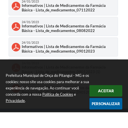
24/01/2023
Informativos | Lista de Medicamentos da Farmácia
Básica - Lista_de_medicamentos_07112022
24/01/2023
Informativos | Lista de Medicamentos da Farmácia
Básica - Lista_de_medicamentos_08082022
24/01/2023
Informativos | Lista de Medicamentos da Farmácia
Básica - Lista_de_medicamentos_09012023
24/01/2023
Informativos | Lista de Medicamentos da Farmácia
Básica - Lista_de_medicamentos_09012023 (1)
Prefeitura Municipal de Onça do Pitangui - MG e os
cookies: nosso site usa cookies para melhorar a sua
24/01/2023
Informativos | Lista de Medicamentos da Farmácia
experiência de navegação. Ao continuar você
ACEITAR
Básica - Lista_de_medicamentos_09052022
concorda com a nossa
Política de Cookies
e
Privacidade
.
PERSONALIZAR
24/01/2023
Informativos | Lista de Medicamentos da Farmácia
Básica - Lista_de_medicamentos_11042022_1
24/01/2023