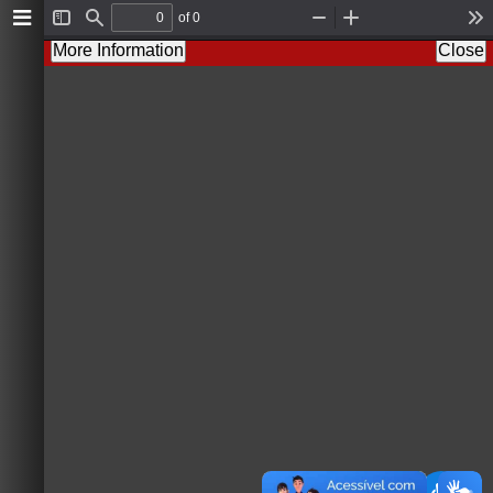
of 0
T
F
Z
Z
T
o
i
o
o
o
More Information
Close
g
n
o
o
o
g
d
m
m
l
l
O
I
s
e
u
n
S
t
i
d
e
b
a
r