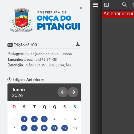
T
F
o
i
An error occur
g
n
g
d
l
e
S
i
d
Edição nº 100
e
b
Postagem:
02 de junho de 2026 - 08h50
a
r
Tamanho:
1 página (296,67 KB)
Descrição:
NÃO HOUVE PUBLICAÇÃO
Edições Anteriores
Junho
2026
D
S
T
Q
Q
S
S
31
1
2
3
4
5
6
7
8
9
10
11
12
13