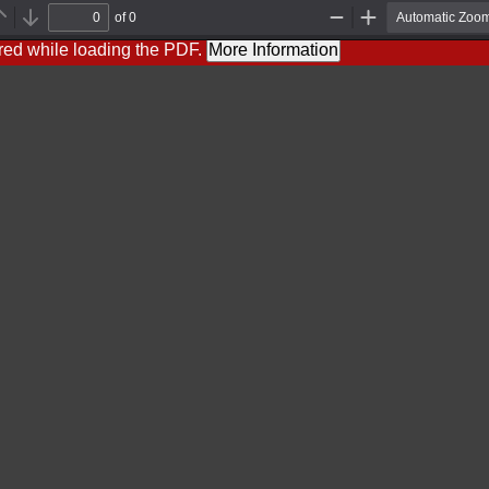
of 0
P
N
Z
Z
r
e
o
o
red while loading the PDF.
More Information
e
x
o
o
v
t
m
m
i
O
I
o
u
n
u
t
s